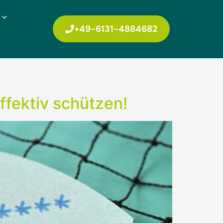
+49-6131-4884682
fektiv schützen!