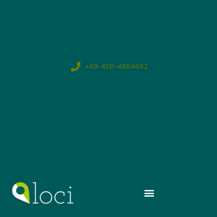
+49-6131-4884682